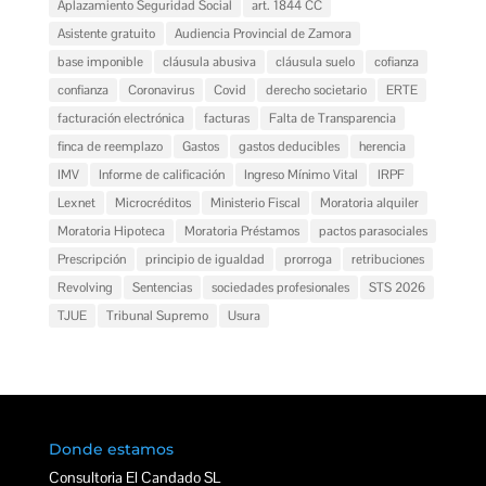
Aplazamiento Seguridad Social
art. 1844 CC
Asistente gratuito
Audiencia Provincial de Zamora
base imponible
cláusula abusiva
cláusula suelo
cofianza
confianza
Coronavirus
Covid
derecho societario
ERTE
facturación electrónica
facturas
Falta de Transparencia
finca de reemplazo
Gastos
gastos deducibles
herencia
IMV
Informe de calificación
Ingreso Mínimo Vital
IRPF
Lexnet
Microcréditos
Ministerio Fiscal
Moratoria alquiler
Moratoria Hipoteca
Moratoria Préstamos
pactos parasociales
Prescripción
principio de igualdad
prorroga
retribuciones
Revolving
Sentencias
sociedades profesionales
STS 2026
TJUE
Tribunal Supremo
Usura
Donde estamos
Consultoria El Candado SL