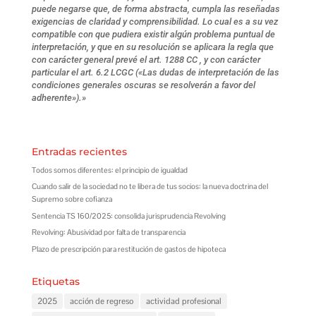
puede negarse que, de forma abstracta, cumpla las reseñadas
exigencias de claridad y comprensibilidad. Lo cual es a su vez
compatible con que pudiera existir algún problema puntual de
interpretación, y que en su resolución se aplicara la regla que
con carácter general prevé el art. 1288 CC , y con carácter
particular el art. 6.2 LCGC («Las dudas de interpretación de las
condiciones generales oscuras se resolverán a favor del
adherente»).»
Entradas recientes
Todos somos diferentes: el principio de igualdad
Cuando salir de la sociedad no te libera de tus socios: la nueva doctrina del
Supremo sobre cofianza
Sentencia TS 160/2025: consolida jurisprudencia Revolving
Revolving: Abusividad por falta de transparencia
Plazo de prescripción para restitución de gastos de hipoteca
Etiquetas
2025
acción de regreso
actividad profesional