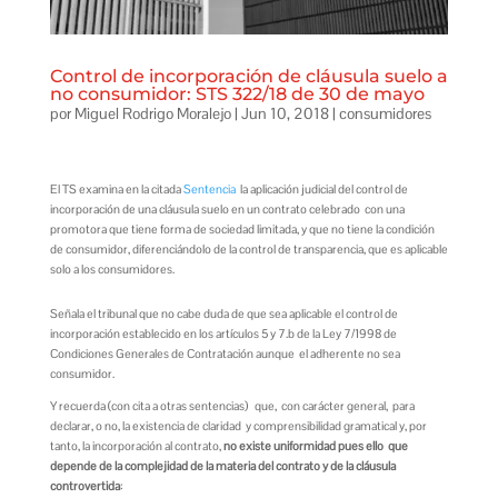
Control de incorporación de cláusula suelo a
no consumidor: STS 322/18 de 30 de mayo
por
Miguel Rodrigo Moralejo
|
Jun 10, 2018
|
consumidores
El TS examina en la citada
Sentencia
la aplicación judicial del control de
incorporación de una cláusula suelo en un contrato celebrado con una
promotora que tiene forma de sociedad limitada, y que no tiene la condición
de consumidor, diferenciándolo de la control de transparencia, que es aplicable
solo a los consumidores.
Señala el tribunal que no cabe duda de que sea aplicable el control de
incorporación establecido en los artículos 5 y 7.b de la Ley 7/1998 de
Condiciones Generales de Contratación aunque el adherente no sea
consumidor.
Y recuerda (con cita a otras sentencias) que, con carácter general, para
declarar, o no, la existencia de claridad y comprensibilidad gramatical y, por
tanto, la incorporación al contrato,
no existe uniformidad pues ello que
depende de la complejidad de la materia del contrato y de la cláusula
controvertida
: