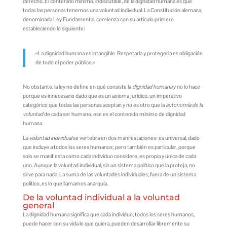
derecho. El contenido mínimo, indiscutible, de la dignidad humana es que
todas las personas tenemos una voluntad individual. La Constitución alemana,
denominada Ley Fundamental, comienza con su artículo primero
estableciendo lo siguiente:
«La dignidad humana es intangible. Respetarla y protegerla es obligación
de todo el poder público.»
No obstante, la ley no define en qué consiste la
dignidad humana
y no lo hace
porque es innecesario dado que es un axioma jurídico, un imperativo
categórico que todas las personas aceptan y no es otro que la
autonomía de la
voluntad
de cada ser humano, ese es el contenido mínimo de dignidad
humana.
La
voluntad individual
se vertebra en dos manifestaciones: es universal, dado
que incluye a todos los seres humanos; pero también es particular, porque
solo se manifiesta como cada individuo considere, es propia y única de cada
uno. Aunque la voluntad individual, sin un sistema político que la proteja, no
sirve para nada. La suma de las voluntades individuales, fuera de un sistema
político, es lo que llamamos anarquía.
De la voluntad individual a la voluntad
general
La dignidad humana significa que cada individuo, todos los seres humanos,
puede hacer con su vida lo que quiera, pueden desarrollar libremente su