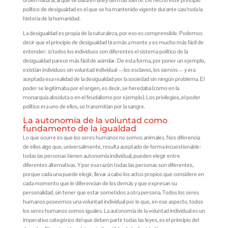
orden natural, al que se basa en la ley del más fuerte. De hecho este principio
político de desigualdad es el que se ha mantenido vigente durante casi toda la
historia de la humanidad.
La desigualdad es propia de la naturaleza, por eso es comprensible. Podemos
decir que el principio de desigualdad tira más a monte y es mucho más fácil de
entender: si todos los individuos son diferentes el sistema político de la
desigualdad parece más fácil de asimilar. De esta forma, por poner un ejemplo,
existían individuos sin voluntad individual —los esclavos, los siervos— y era
aceptada esa realidad de la desigualdad por la sociedad sin ningún problema. El
poder se legitimaba por el origen, es decir, se heredaba (como en la
monarquía absoluta o en el feudalismo por ejemplo). Los privilegios, el poder
político era uno de ellos, se transmitían por la sangre.
La autonomía de la voluntad como
fundamento de la igualdad
Lo que ocurre es que los seres humanos no somos animales. Nos diferencia
de ellos algo que, universalmente, resulta aceptado de forma incuestionable:
todas las personas tienen autonomía individual, pueden elegir entre
diferentes alternativas. Y por esa razón todas las personas son diferentes,
porque cada una puede elegir, llevar a cabo los actos propios que considere en
cada momento que le diferencian de los demás y que expresan su
personalidad, sin tener que estar sometidos a otra persona. Todos los seres
humanos poseemos una voluntad individual por lo que, en ese aspecto, todos
los seres humanos somos iguales. La autonomía de la voluntad individual es un
imperativo categórico del que deben partir todas las leyes, es el principio del