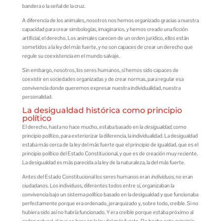
bandera o la señal de la cruz.
A diferencia de los animales, nosotros nos hemos organizado gracias a nuestra
capacidad para crear simbologías, imaginarios, y hemos creado una ficción
artificial, el derecho. Los animales carecen de un orden jurídico, ellos están
sometidos a la ley del más fuerte, y no son capaces de crear un derecho que
regule su coexistencia en el mundo salvaje.
Sin embargo, nosotros, los seres humanos, sí hemos sido capaces de
coexistir en sociedades organizadas y de crear normas, para regular esa
convivencia donde queremos expresar nuestra individualidad, nuestra
personalidad.
La desigualdad histórica como principio
político
El derecho, hasta no hace mucho, estaba basado en la
desigualdad
, como
principio político, para exteriorizar la diferencia, la individualidad. La desigualdad
estaba más cerca de la ley del más fuerte que el principio de igualdad, que es el
principio político del Estado Constitucional, y que es de creación muy reciente.
La desigualdad es más parecida a la ley de la naturaleza, la del más fuerte.
Antes del Estado Constitucional los seres humanos eran
individuos
, no eran
ciudadanos. Los individuos, diferentes todos entre sí, organizaban la
convivencia bajo un sistema político basado en la desigualdad y que funcionaba
perfectamente porque era ordenado, jerarquizado y, sobre todo, creíble. Si no
hubiera sido así no habría funcionado. Y era creíble porque estaba próximo al