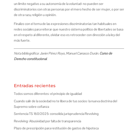
un límite negativo a su autonomía de la voluntad: no pueden ser
discriminatorios con otras personas por el mero hecho de ser mujer, o por ser
de otra raza, religión u opinión.
Finalizo con el tema de las expresiones discriminatorias tan habituales en
redes sociales para reiterar que nuestro sistema político de libertades se basa
en el respeto al diferente, olvidar eso es retroceder con dirección a la ley del
más fuerte.
Nota bibliográfica: Javier Pérez Royo, Manuel Carrasco Durán.
Curso de
Derecho constitucional
.
Entradas recientes
Todos somos diferentes: el principio de igualdad
Cuando salir de la sociedad no te libera de tus socios: la nueva doctrina del
Supremo sobre cofianza
Sentencia TS 160/2025: consolida jurisprudencia Revolving
Revolving: Abusividad por falta de transparencia
Plazo de prescripción para restitución de gastos de hipoteca