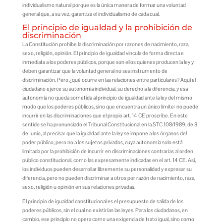
individualismo natural porque es la única manera de formar una voluntad
general que, a su vez, garantiza el individualismo de cada cual.
El principio de igualdad y la prohibición de
discriminación
La Constitución prohíbe la discriminación por razones de nacimiento, raza,
sexo, religión, opinión. El principio de igualdad vincula de forma directa e
inmediata a los poderes públicos, porque son ellos quienes producen la ley y
deben garantizar que la voluntad general no sea instrumento de
discriminación. Pero ¿qué ocurre en las relaciones entre particulares? Aquí el
ciudadano ejerce su autonomía individual, su derecho a la diferencia, y esa
autonomía no queda sometida al principio de igualdad ante la ley del mismo
modo que los poderes públicos, sino que encuentra un único límite: no puede
incurrir en las discriminaciones que el propio art. 14 CE proscribe. En este
sentido se ha pronunciado el Tribunal Constitucional en la STC 108/1989, de 8
de junio, al precisar que la igualdad ante la ley se impone a los órganos del
poder público, pero no a los sujetos privados, cuya autonomía solo está
limitada por la prohibición de incurrir en discriminaciones contrarias al orden
público constitucional, como las expresamente indicadas en el art. 14 CE. Así,
los individuos pueden desarrollar libremente su personalidad y expresar su
diferencia, pero no pueden discriminar a otros por razón de nacimiento, raza,
sexo, religión u opinión en sus relaciones privadas.
El principio de igualdad constitucional es el presupuesto de salida de los
poderes públicos, sin el cual no existirían las leyes. Para los ciudadanos, en
cambio, ese principio no opera como una exigencia de trato igual, sino como