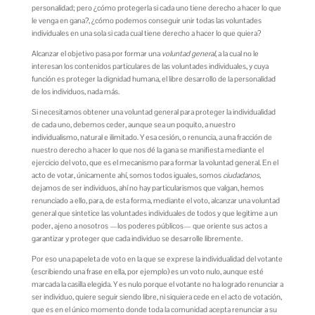
personalidad; pero ¿cómo protegerla si cada uno tiene derecho a hacer lo que
le venga en gana?, ¿cómo podemos conseguir unir todas las voluntades
individuales en una sola si cada cual tiene derecho a hacer lo que quiera?
Alcanzar el objetivo pasa por formar una
voluntad general
, a la cual no le
interesan los contenidos particulares de las voluntades individuales, y cuya
función es proteger la dignidad humana, el libre desarrollo de la personalidad
de los individuos, nada más.
Si necesitamos obtener una voluntad general para proteger la individualidad
de cada uno, debemos ceder, aunque sea un poquito, a nuestro
individualismo, natural e ilimitado. Y esa cesión, o renuncia, a una fracción de
nuestro derecho a hacer lo que nos dé la gana se manifiesta mediante el
ejercicio del voto, que es el mecanismo para formar la voluntad general. En el
acto de votar, únicamente ahí, somos todos iguales, somos
ciudadanos
,
dejamos de ser individuos, ahí no hay particularismos que valgan, hemos
renunciado a ello, para, de esta forma, mediante el voto, alcanzar una voluntad
general que sintetice las voluntades individuales de todos y que legitime a un
poder, ajeno a nosotros —los poderes públicos— que oriente sus actos a
garantizar y proteger que cada individuo se desarrolle libremente.
Por eso una papeleta de voto en la que se exprese la individualidad del votante
(escribiendo una frase en ella, por ejemplo) es un voto nulo, aunque esté
marcada la casilla elegida. Y es nulo porque el votante no ha logrado renunciar a
ser individuo, quiere seguir siendo libre, ni siquiera cede en el acto de votación,
que es en el único momento donde toda la comunidad acepta renunciar a su