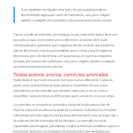
«Los españoles son iguales ante la ley, sin que pueda prevalecer
discriminación alguna por razón de nacimiento, raza, sexo, religión,
opinión o cualquier otra condición o circunstancia personal o social.»
Parece sencillo de entender, sin embargo, lo que realmente quiere decir ese
precepto es que, como todos somos diferentes, la función del Estado
Constitucional es garantizar que lo sigamos siendo, es decir, que podamos
ejercer libremente nuestra personalidad, que es única, y que lo hagamos
libremente, pero sin discriminar a otras personas, en nuestras relaciones
privadas, por razones de nacimiento, raza, sexo, religión, opinión o cualquier
circunstancia personal de los demás.
Todos somos únicos, como los animales
Nadie duda de que todos los seres humanos somos diferentes. Cada uno
posee unas características propias, únicas e irrepetibles. En eso sí que
coincidimos con los animales que también, cada cual, es un ser único e
irrepetible. Cada uno tiene un ADN propio que lo convierte en un ser único.
Los animales se encuentran sometidos a la ley de la naturaleza y han de
intentar sobrevivir en ella con la ayuda de su instinto. Subsisten en el mundo
natural bajo una sola regla, no escrita, la ley del más fuerte, que es la que rige a
las especies desde el principio de los tiempos. Los animales no están
capacitados para imaginar, para fabular o elaborar historias, establecer pactos o
interpretar símbolos, son incapaces de interpretar lo que simboliza una