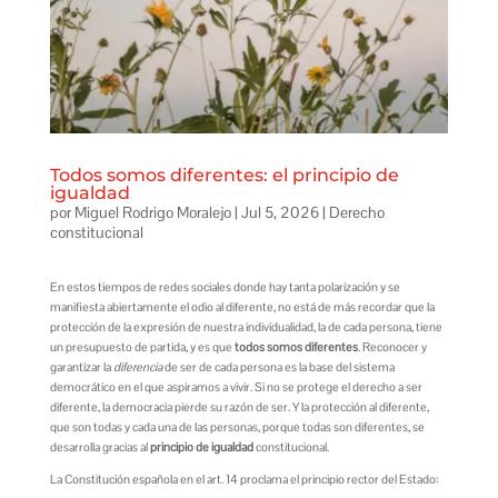
Todos somos diferentes: el principio de
igualdad
por
Miguel Rodrigo Moralejo
|
Jul 5, 2026
|
Derecho
constitucional
En estos tiempos de redes sociales donde hay tanta polarización y se
manifiesta abiertamente el odio al diferente, no está de más recordar que la
protección de la expresión de nuestra individualidad, la de cada persona, tiene
un presupuesto de partida, y es que
todos somos diferentes
. Reconocer y
garantizar la
diferencia
de ser de cada persona es la base del sistema
democrático en el que aspiramos a vivir. Si no se protege el derecho a ser
diferente, la democracia pierde su razón de ser. Y la protección al diferente,
que son todas y cada una de las personas, porque todas son diferentes, se
desarrolla gracias al
principio de igualdad
constitucional.
La Constitución española en el art. 14 proclama el principio rector del Estado: