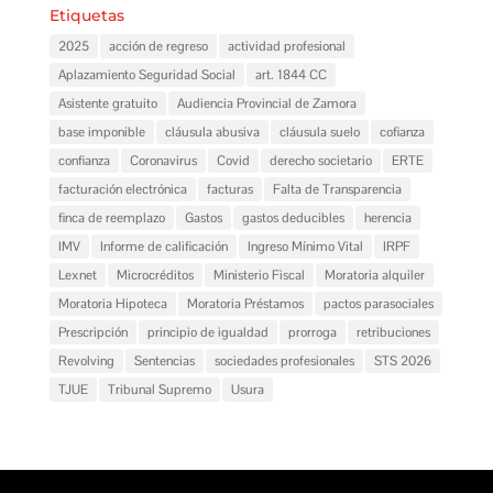
Etiquetas
2025
acción de regreso
actividad profesional
Aplazamiento Seguridad Social
art. 1844 CC
Asistente gratuito
Audiencia Provincial de Zamora
base imponible
cláusula abusiva
cláusula suelo
cofianza
confianza
Coronavirus
Covid
derecho societario
ERTE
facturación electrónica
facturas
Falta de Transparencia
finca de reemplazo
Gastos
gastos deducibles
herencia
IMV
Informe de calificación
Ingreso Mínimo Vital
IRPF
Lexnet
Microcréditos
Ministerio Fiscal
Moratoria alquiler
Moratoria Hipoteca
Moratoria Préstamos
pactos parasociales
Prescripción
principio de igualdad
prorroga
retribuciones
Revolving
Sentencias
sociedades profesionales
STS 2026
TJUE
Tribunal Supremo
Usura