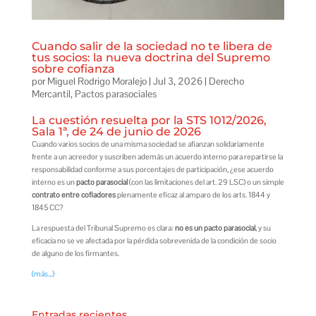
Cuando salir de la sociedad no te libera de
tus socios: la nueva doctrina del Supremo
sobre cofianza
por
Miguel Rodrigo Moralejo
|
Jul 3, 2026
|
Derecho
Mercantil
,
Pactos parasociales
La cuestión resuelta por la STS 1012/2026,
Sala 1ª, de 24 de junio de 2026
Cuando varios socios de una misma sociedad se afianzan solidariamente
frente a un acreedor y suscriben además un acuerdo interno para repartirse la
responsabilidad conforme a sus porcentajes de participación, ¿ese acuerdo
interno es un
pacto parasocial
(con las limitaciones del art. 29 LSC) o un simple
contrato entre cofiadores
plenamente eficaz al amparo de los arts. 1844 y
1845 CC?
La respuesta del Tribunal Supremo es clara:
no es un pacto parasocial
, y su
eficacia no se ve afectada por la pérdida sobrevenida de la condición de socio
de alguno de los firmantes.
(más…)
Entradas recientes