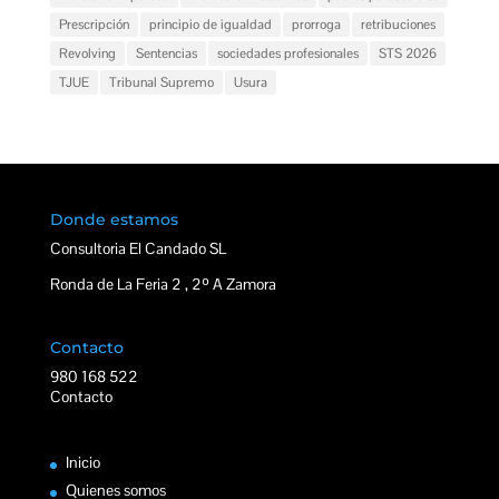
Prescripción
principio de igualdad
prorroga
retribuciones
Revolving
Sentencias
sociedades profesionales
STS 2026
TJUE
Tribunal Supremo
Usura
Donde estamos
Consultoria El Candado SL
Ronda de La Feria 2 , 2º A Zamora
Contacto
980 168 522
Contacto
Inicio
Quienes somos