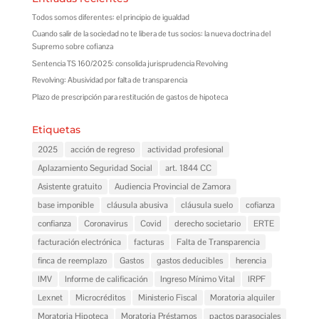
Todos somos diferentes: el principio de igualdad
Cuando salir de la sociedad no te libera de tus socios: la nueva doctrina del
Supremo sobre cofianza
Sentencia TS 160/2025: consolida jurisprudencia Revolving
Revolving: Abusividad por falta de transparencia
Plazo de prescripción para restitución de gastos de hipoteca
Etiquetas
2025
acción de regreso
actividad profesional
Aplazamiento Seguridad Social
art. 1844 CC
Asistente gratuito
Audiencia Provincial de Zamora
base imponible
cláusula abusiva
cláusula suelo
cofianza
confianza
Coronavirus
Covid
derecho societario
ERTE
facturación electrónica
facturas
Falta de Transparencia
finca de reemplazo
Gastos
gastos deducibles
herencia
IMV
Informe de calificación
Ingreso Mínimo Vital
IRPF
Lexnet
Microcréditos
Ministerio Fiscal
Moratoria alquiler
Moratoria Hipoteca
Moratoria Préstamos
pactos parasociales