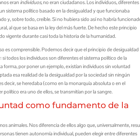
manos eran
individuos
, no eran ciudadanos. Los individuos, diferentes
o un sistema político basado en la desigualdad y que funcionaba
 y, sobre todo, creíble. Si no hubiera sido así no habría funcionad
al, al que se basa en la ley del más fuerte. De hecho este principio
do vigente durante casi toda la historia de la humanidad.
eso es comprensible. Podemos decir que el principio de desigualdad 
i todos los individuos son diferentes el sistema político de la
ta forma, por poner un ejemplo, existían individuos sin voluntad
eptada esa realidad de la desigualdad por la sociedad sin ningún
 es decir, se heredaba (como en la monarquía absoluta o en el
r político era uno de ellos, se transmitían por la sangre.
luntad como fundamento de la
s animales. Nos diferencia de ellos algo que, universalmente, resu
rsonas tienen autonomía individual, pueden elegir entre diferentes