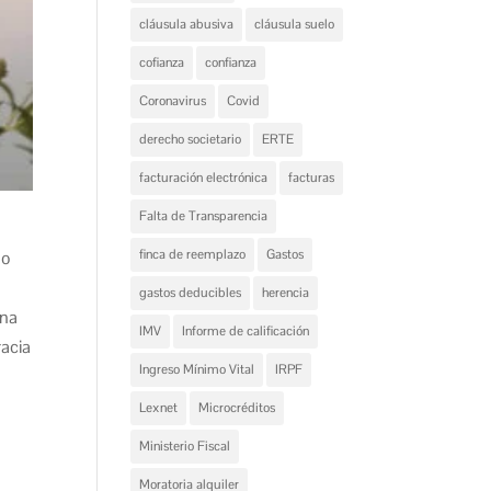
cláusula abusiva
cláusula suelo
cofianza
confianza
Coronavirus
Covid
derecho societario
ERTE
facturación electrónica
facturas
Falta de Transparencia
finca de reemplazo
Gastos
no
gastos deducibles
herencia
ona
IMV
Informe de calificación
racia
Ingreso Mínimo Vital
IRPF
Lexnet
Microcréditos
Ministerio Fiscal
Moratoria alquiler