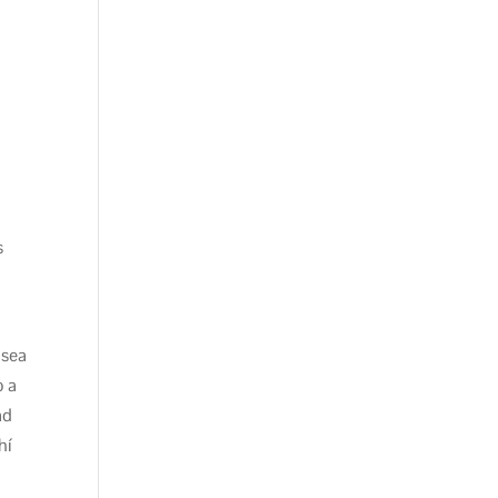
s
 sea
o a
ad
hí