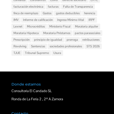
facturación electrónica
facturas
Falta de Transparencia
finca de reemplazo
Gastos
gastos deducibles
herencia
IMV
Informe de calificación
Ingreso Mínimo Vital
IRPF
Lexnet
Microcréditos
Ministerio Fiscal
Moratoria alquiler
Moratoria Hipoteca
Moratoria Préstamos
pactos parasociales
Prescripción
principio de igualdad
prorroga
retribuciones
Revolving
Sentencias
sociedades profesionales
STS 2026
TJUE
Tribunal Supremo
Usura
Donde estamos
Consultoria El Candado SL
Ronda de La Feria 2 , 2º A Zamora
Contacto