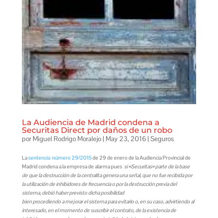
La Audiencia de Madrid condena a
Securitas Direct por daños de un robo
por
Miguel Rodrigo Moralejo
|
May 23, 2016
|
Seguros
La
sentencia número 29/2015
de 29 de enero de la Audiencia Provincial de
Madrid condena a la empresa de alarma pues
si «Securitas» parte de la base
de que la destrucción de la centralita genera una señal, que no fue recibida por
la utilización de inhibidores de frecuencia o por la destrucción previa del
sistema, debió haber previsto dicha posibilidad
bien procediendo a mejorar el sistema para evitarlo o, en su caso, advirtiendo al
interesado, en el momento de suscribir el contrato, de la existencia de