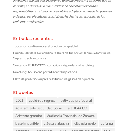
inhibidores que pueden anular en su totalidad el sistema de alarma que se
contrata; por tanto, sólo la demandada se encontraría exenta de
responsabilidad en el caso de que hubiere adoptado alguna de las posturas
indicadas; por el contrario, al no haberlo hecho, ha de responder de los
perjuicios ocasionados.
Entradas recientes
Todos somos diferentes: el principio de igualdad
Cuando salir de la sociedad no te libera de tus socios: la nueva doctrina del
Supremo sobre cofianza
Sentencia TS 160/2025: consolida jurisprudencia Revolving
Revolving: Abusividad por falta de transparencia
Plazo de prescripción para restitución de gastos de hipoteca
Etiquetas
2025
acción de regreso
actividad profesional
Aplazamiento Seguridad Social
art. 1844 CC
Asistente gratuito
Audiencia Provincial de Zamora
base imponible
cláusula abusiva
cláusula suelo
cofianza
confianza
Coronavirus
Covid
derecho societario
ERTE