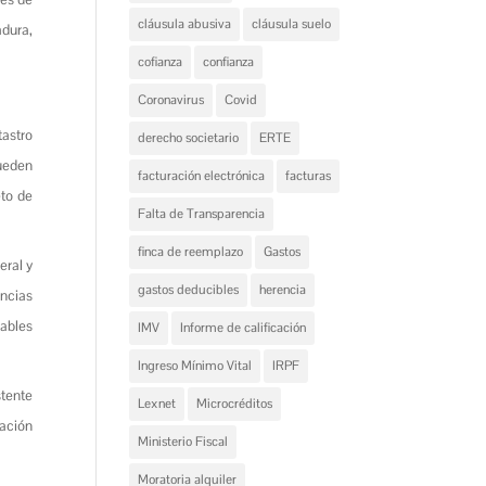
cláusula abusiva
cláusula suelo
adura,
cofianza
confianza
Coronavirus
Covid
tastro
derecho societario
ERTE
pueden
facturación electrónica
facturas
eto de
Falta de Transparencia
finca de reemplazo
Gastos
eral y
gastos deducibles
herencia
encias
zables
IMV
Informe de calificación
Ingreso Mínimo Vital
IRPF
stente
Lexnet
Microcréditos
cación
Ministerio Fiscal
Moratoria alquiler