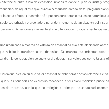
iso diferenciar entre suelo de expansión inmediata donde el plan delimita y pr
ordenación, de aquel otro que, aunque sectorizado carece de tal programación 
por lo que a efectos catastrales sólo pueden considerarse suelos de naturaleza 
 suelo sectorizado no ordenado a partir del momento de aprobación del instr
 desarrollo. Antes de ese momento el suelo tendrá, como dice la sentencia recu
rse urbanizado a efectos de valoración catastral es que esté clasificado como
ue habilite la transformación urbanística. De manera que mientras estos s
endrán la consideración de suelo rural y deberán ser valorados como tales a e
ecuerda que para calcular el valor catastral se debe tomar como referencia el va
 que si las ponencias de valores no reconocen la situación urbanística puede da
 los de mercado, con lo que se infringiría el principio de capacidad económ