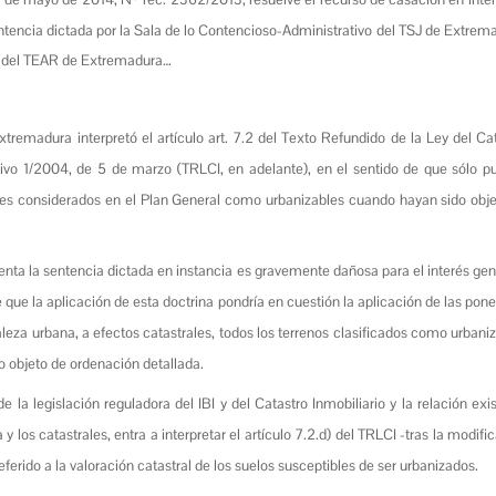
ntencia dictada por la Sala de lo Contencioso-Administrativo del TSJ de Extrem
ón del TEAR de Extremadura…
tremadura interpretó el artículo art. 7.2 del Texto Refundido de la Ley del Ca
tivo 1/2004, de 5 de marzo (TRLCI, en adelante), en el sentido de que sólo 
les considerados en el Plan General como urbanizables cuando hayan sido obj
nta la sentencia dictada en instancia es gravemente dañosa para el interés gen
que la aplicación de esta doctrina pondría en cuestión la aplicación de las pon
eza urbana, a efectos catastrales, todos los terrenos clasificados como urbani
o objeto de ordenación detallada.
 la legislación reguladora del IBI y del Catastro Inmobiliario y la relación exi
 y los catastrales, entra a interpretar el artículo 7.2.d) del TRLCI -tras la modifi
erido a la valoración catastral de los suelos susceptibles de ser urbanizados.