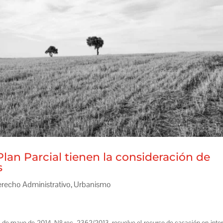
Plan Parcial tienen la consideración de
s
recho Administrativo
,
Urbanismo
 de mayo de 2014, Nº rec. 2362/2013, resuelve el
recurso de casación en inte