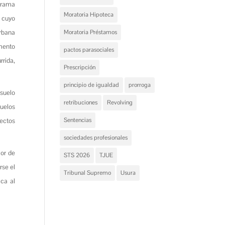
ograma
Moratoria Hipoteca
y cuyo
urbana
Moratoria Préstamos
umento
pactos parasociales
rrida,
Prescripción
principio de igualdad
prorroga
 suelo
retribuciones
Revolving
uelos
Sentencias
fectos
sociedades profesionales
lor de
STS 2026
TJUE
rse el
Tribunal Supremo
Usura
ica al