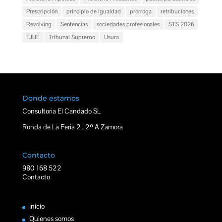
Prescripción
principio de igualdad
prorroga
retribuciones
Revolving
Sentencias
sociedades profesionales
STS 2026
TJUE
Tribunal Supremo
Usura
Donde estamos
Consultoria El Candado SL
Ronda de La Feria 2 , 2º A Zamora
Contacto
980 168 522
Contacto
Inicio
Quienes somos