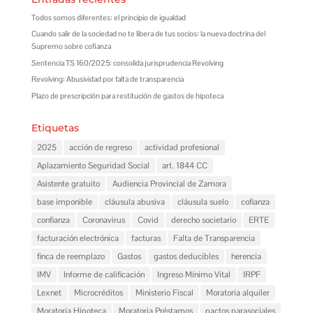
Todos somos diferentes: el principio de igualdad
Cuando salir de la sociedad no te libera de tus socios: la nueva doctrina del
Supremo sobre cofianza
Sentencia TS 160/2025: consolida jurisprudencia Revolving
Revolving: Abusividad por falta de transparencia
Plazo de prescripción para restitución de gastos de hipoteca
Etiquetas
2025
acción de regreso
actividad profesional
Aplazamiento Seguridad Social
art. 1844 CC
Asistente gratuito
Audiencia Provincial de Zamora
base imponible
cláusula abusiva
cláusula suelo
cofianza
confianza
Coronavirus
Covid
derecho societario
ERTE
facturación electrónica
facturas
Falta de Transparencia
finca de reemplazo
Gastos
gastos deducibles
herencia
IMV
Informe de calificación
Ingreso Mínimo Vital
IRPF
Lexnet
Microcréditos
Ministerio Fiscal
Moratoria alquiler
Moratoria Hipoteca
Moratoria Préstamos
pactos parasociales