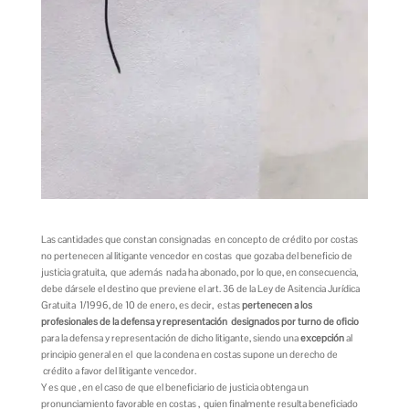
Las cantidades que constan consignadas en concepto de crédito por costas
no pertenecen al litigante vencedor en costas que gozaba del beneficio de
justicia gratuita, que además nada ha abonado, por lo que, en consecuencia,
debe dársele el destino que previene el art. 36 de la Ley de Asitencia Jurídica
Gratuita 1/1996, de 10 de enero, es decir, estas
pertenecen a los
profesionales de la defensa y representación designados por turno de oficio
para la defensa y representación de dicho litigante, siendo una
excepción
al
principio general en el que la condena en costas supone un derecho de
crédito a favor del litigante vencedor.
Y es que , en el caso de que el beneficiario de justicia obtenga un
pronunciamiento favorable en costas , quien finalmente resulta beneficiado