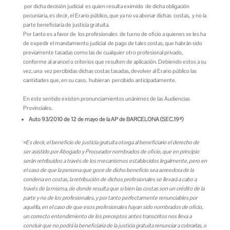
por dicha decisión judicial es quien resulta eximido de dicha obligación
pecuniaria, es decir, el Erario público, que ya no va abonar dichas costas, y no la
parte beneficiaria de justicia gratuita.
Por tanto es a favor de los profesionales de turno de oficio a quienes se les ha
de expedir el mandamiento judicial de pago de tales costas, que habrán sido
previamente tasadas como las de cualquier otro profesional privado,
conforme al arancel o criterios que resulten de aplicación. Debiendo estos a su
vez, una vez percibidas dichas costas tasadas, devolver al Erario público las
cantidades que, en su caso, hubieran percibido anticipadamente.
En este sentido existen pronunciamientos unánimes de las Audiencias
Provinciales.
Auto 93/2010 de 12 de mayo de la AP de BARCELONA (SEC.19ª)
«Es decir, el beneficio de justicia gratuita otorga al beneficiario el derecho de
ser asistido por Abogado y Procurador nombrados de oficio, que en principio
serán retribuidos a través de los mecanismos establecidos legalmente, pero en
el caso de que la persona que goce de dicho beneficio sea acreedora de la
condena en costas, la retribución de dichos profesionales se llevará a cabo a
través de la misma, de donde resulta que si bien las costas son un crédito de la
parte y no de los profesionales, y por tanto perfectamente renunciables por
aquélla, en el caso de que esos profesionales hayan sido nombrados de oficio,
un correcto entendimiento de los preceptos antes transcritos nos lleva a
concluir que no podrá la beneficiaria de la justicia gratuita renunciar a cobrarlas, o