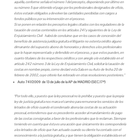
aquélla, conforme señala el número 1 del precepto, disponiendo por último en
su número 5 que obtenido el pago por los profesionales designados de oficio,
éstos estarán obligados a devolver las cantidades percibidas con cargos a
fondos públicos por su intervención en el proceso.
Si se ponen en relación los preceptos legales citados con los reguladores de la
tasación de costas contenidos en los artículos 241 y siguientes de la
Ley de
Enjuiciamiento Civil
habrá de concluirse que en los casos de concesión del
beneficio de asistencia jurídica gratuita el litigante no ostenta crédito alguno
dimanante del supuesto abono de honorarios y derechos a los profesionales
que lo hayan representado y defendido en el proceso, y que estos pueden, en
cuanto titulares de los respectivos créditos y con arreglo a lo establecido en el
artículo 242 número 3 de la Ley de Enjuiciamiento Civil, solicitar la tasación de
costas en nombre propio, como declaró esta Sala en su Auto de fecha 20 de
febrero de 2002, cuyo criterio fue reiterado en otras resoluciones posteriores.”
Auto 741/2009 de 13 de julio de la AP de MADRID (SEC.17ª)
“
Por todo ello, y puesto que la ley procesal no lo prohíbe y puesto que la propia
ley de justicia gratuita nos marca el camino para remunerar los servicios de los
letrados de oficio cuando el condenado abona las costas de su actuación
procesal, entendemos que es procedente acceder al mandamiento de pago
de las costas consignadas a favor de los profesionales que lo reclaman. Siempre
teniendo en cuenta que ésta es una acción que únicamente les correspondería
a los letrados de oficio que han actuado cuando su cliente ha contado con el
reconocimiento a la justicia gratuita, y que tienen la obligación establecida en el