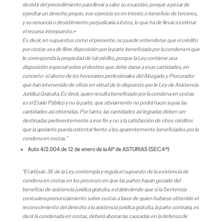
desistir del procedimiento para llevar a cabo su exacción, porque a pesar de
ejercitar un derecho propio, ese ejercicio es en interés o beneficio de terceros,
y su renuncia o desistimiento perjudicaría a éstos, lo que ha de llevar a estimar
el recurso interpuesto.»
Es decir, en supuestos como el presente, no puede entenderse que el crédito
por costas sea de libre disposición por la parte beneficiada por la condena ni que
le corresponda la propiedad de tal crédito, porque la Ley contiene una
disposición especial sobre el destino que debe darse a esas cantidades, en
concreto: el abono de los honorarios profesionales del Abogado y Procurador
que han intervenido de oficio en virtud de lo dispuesto por le Ley de Asistencia
Jurídica Gratuita. Es decir, quien resulta beneficiado por la condena en costas
es el Erario Público y no la parte, que obviamente no podrá hacer suyas las
cantidades así obtenidas. Por tanto, las cantidades así logradas deben ser
destinadas preferentemente a ese fin y no a la satisfacción de otros créditos
que la apelante pueda ostentar frente a los aparentemente beneficiados por la
condena en costas.”
Auto 4/2.004 de 12 de enero de la AP de ASTURIAS (SEC.4ª)
“El artículo 36 de la Ley contempla y regula el supuesto de la existencia de
condena en costas en los procesos en que las partes hayan gozado del
beneficio de asistencia jurídica gratuita, estableciendo que si la Sentencia
contuviera pronunciamiento sobre costas a favor de quien hubiese obtenido el
reconocimiento del derecho a la asistencia jurídica gratuita, la parte contraria, es
decir la condenada en costas, deberá abonar las causadas en la defensa de